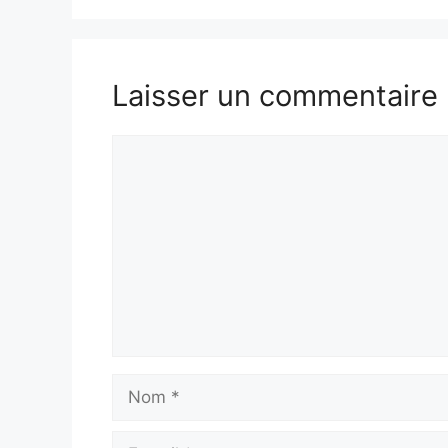
Laisser un commentaire
Commentaire
Nom
E-