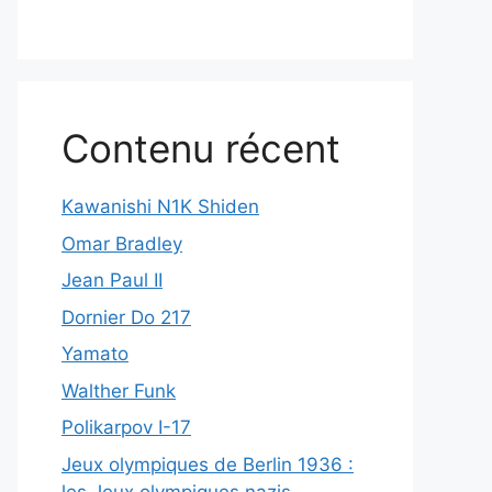
Contenu récent
Kawanishi N1K Shiden
Omar Bradley
Jean Paul II
Dornier Do 217
Yamato
Walther Funk
Polikarpov I-17
Jeux olympiques de Berlin 1936 :
les Jeux olympiques nazis