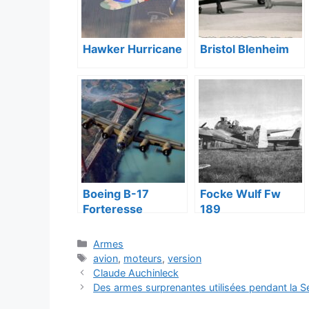
Hawker Hurricane
Bristol Blenheim
Boeing B-17
Focke Wulf Fw
Forteresse
189
Volante
Catégories
Armes
Étiquettes
avion
,
moteurs
,
version
Claude Auchinleck
Des armes surprenantes utilisées pendant la 