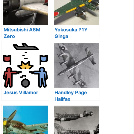
Mitsubishi A6M
Yokosuka P1Y
Zero
Ginga
Jesus Villamor
Handley Page
Halifax