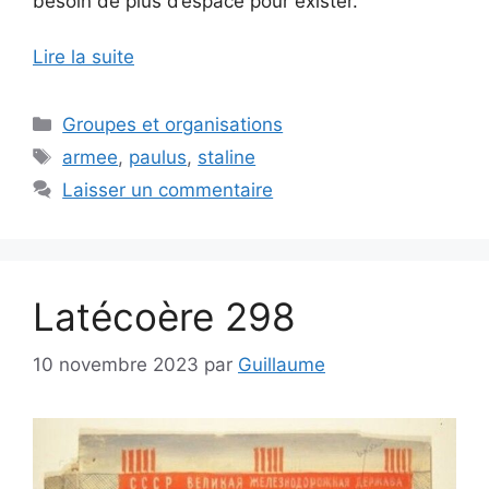
besoin de plus d’espace pour exister.
Lire la suite
Catégories
Groupes et organisations
Étiquettes
armee
,
paulus
,
staline
Laisser un commentaire
Latécoère 298
10 novembre 2023
par
Guillaume