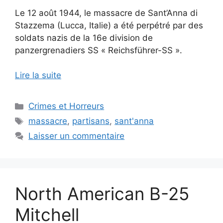
Le 12 août 1944, le massacre de Sant’Anna di
Stazzema (Lucca, Italie) a été perpétré par des
soldats nazis de la 16e division de
panzergrenadiers SS « Reichsführer-SS ».
Lire la suite
Catégories
Crimes et Horreurs
Étiquettes
massacre
,
partisans
,
sant'anna
Laisser un commentaire
North American B-25
Mitchell