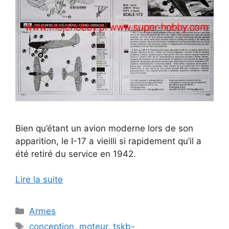
Bien qu’étant un avion moderne lors de son
apparition, le I-17 a vieilli si rapidement qu’il a
été retiré du service en 1942.
Lire la suite
Catégories
Armes
Étiquettes
conception
,
moteur
,
tskb-