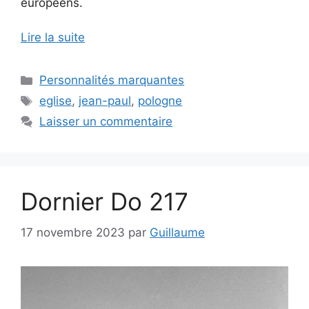
européens.
Lire la suite
Catégories
Personnalités marquantes
Étiquettes
eglise
,
jean-paul
,
pologne
Laisser un commentaire
Dornier Do 217
17 novembre 2023
par
Guillaume