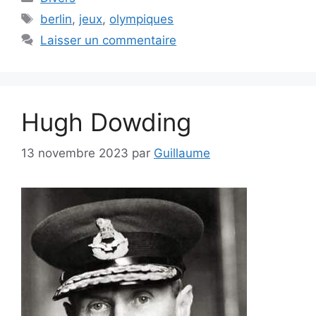
Étiquettes
berlin
,
jeux
,
olympiques
Laisser un commentaire
Hugh Dowding
13 novembre 2023
par
Guillaume