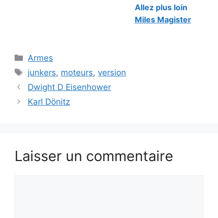
Allez plus loin
Miles Magister
Catégories
Armes
Étiquettes
junkers
,
moteurs
,
version
Dwight D Eisenhower
Karl Dönitz
Laisser un commentaire
Commentaire