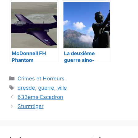
McDonnell FH
La deuxième
Phantom
guerre sino-
japonaise
Catégories
Crimes et Horreurs
Étiquettes
dresde
,
guerre
,
ville
633ème Escadron
Sturmtiger