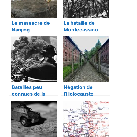
Le massacre de
La bataille de
Nanjing
Montecassino
Batailles peu
Négation de
connues de la
l’Holocauste
Seconde Guerre
mondiale