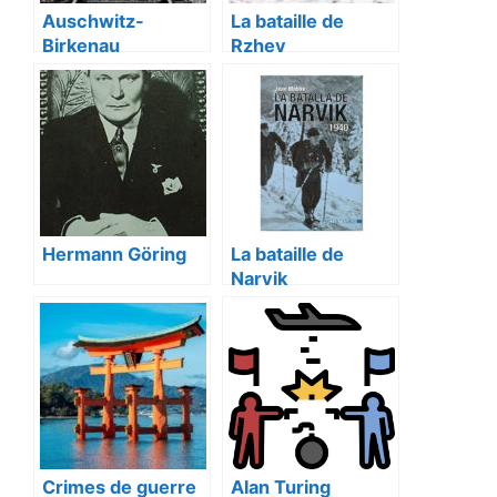
Auschwitz-
La bataille de
Birkenau
Rzhev
Hermann Göring
La bataille de
Narvik
Crimes de guerre
Alan Turing