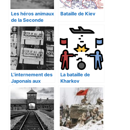
Les héros animaux
Bataille de Kiev
de la Seconde
Guerre mondiale
L’internement des
La bataille de
Japonais aux
Kharkov
États-Unis.