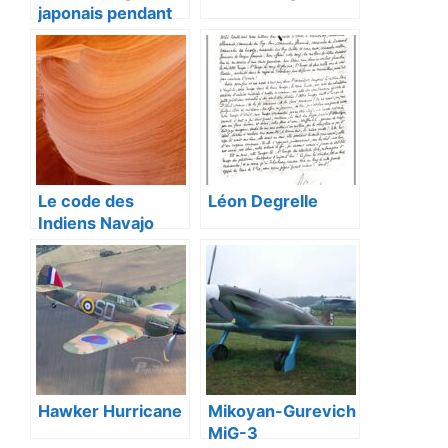
japonais pendant
la Seconde Guerre
mondiale
Le code des
Léon Degrelle
Indiens Navajo
dans la Seconde
Guerre mondiale
Hawker Hurricane
Mikoyan-Gurevich
MiG-3