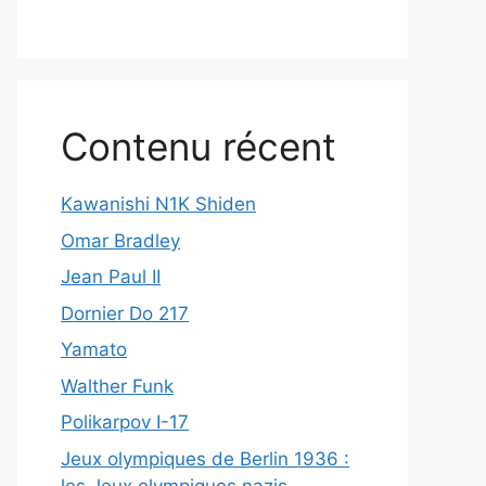
Contenu récent
Kawanishi N1K Shiden
Omar Bradley
Jean Paul II
Dornier Do 217
Yamato
Walther Funk
Polikarpov I-17
Jeux olympiques de Berlin 1936 :
les Jeux olympiques nazis