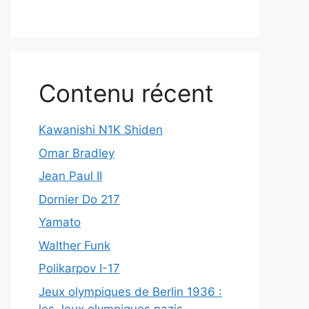
Contenu récent
Kawanishi N1K Shiden
Omar Bradley
Jean Paul II
Dornier Do 217
Yamato
Walther Funk
Polikarpov I-17
Jeux olympiques de Berlin 1936 :
les Jeux olympiques nazis