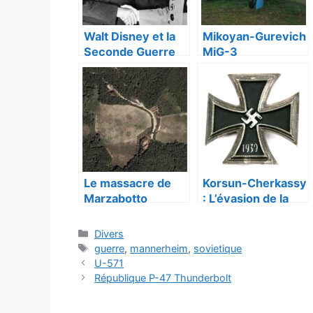
Walt Disney et la
Mikoyan-Gurevich
Seconde Guerre
MiG-3
mondiale
Le massacre de
Korsun-Cherkassy
Marzabotto
: L’évasion de la
porte de l’enfer.
Catégories
Divers
Étiquettes
guerre
,
mannerheim
,
sovietique
U-571
République P-47 Thunderbolt