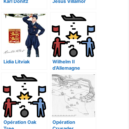
Karl Dönitz
Jesus Villamor
Lidia Litviak
Wilhelm II
d’Allemagne
Opération Oak
Opération
Tree
Crusader