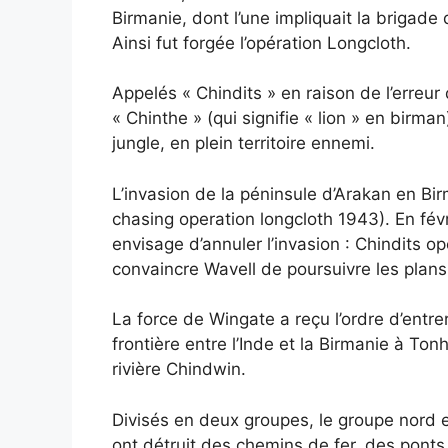
Birmanie, dont l’une impliquait la brigade 
Ainsi fut forgée l’opération Longcloth.
Appelés « Chindits » en raison de l’erreu
« Chinthe » (qui signifie « lion » en birm
jungle, en plein territoire ennemi.
L’invasion de la péninsule d’Arakan en Bi
chasing operation longcloth 1943). En fév
envisage d’annuler l’invasion : Chindits o
convaincre Wavell de poursuivre les plan
La force de Wingate a reçu l’ordre d’entrer 
frontière entre l’Inde et la Birmanie à Tonhe
rivière Chindwin.
Divisés en deux groupes, le groupe nord 
ont détruit des chemins de fer, des ponts 