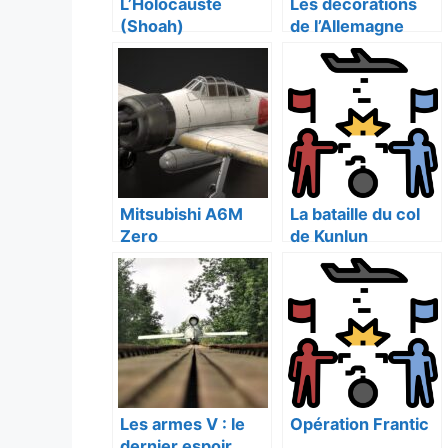
L’Holocauste
Les décorations
(Shoah)
de l’Allemagne
nazie
Mitsubishi A6M
La bataille du col
Zero
de Kunlun
Les armes V : le
Opération Frantic
dernier espoir