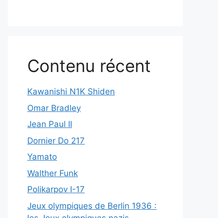
Contenu récent
Kawanishi N1K Shiden
Omar Bradley
Jean Paul II
Dornier Do 217
Yamato
Walther Funk
Polikarpov I-17
Jeux olympiques de Berlin 1936 :
les Jeux olympiques nazis