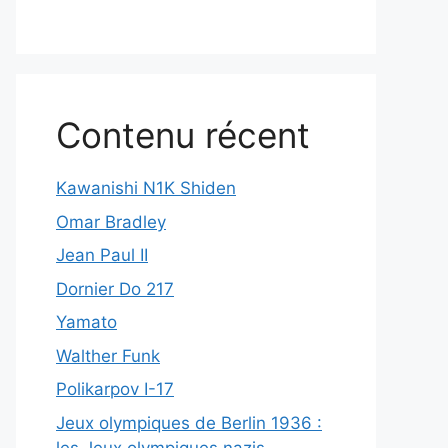
Contenu récent
Kawanishi N1K Shiden
Omar Bradley
Jean Paul II
Dornier Do 217
Yamato
Walther Funk
Polikarpov I-17
Jeux olympiques de Berlin 1936 :
les Jeux olympiques nazis