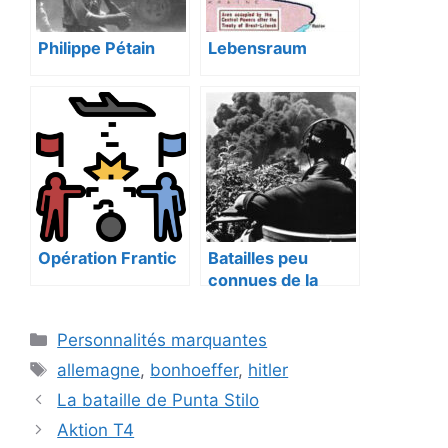
Philippe Pétain
Lebensraum
Opération Frantic
Batailles peu
connues de la
Seconde Guerre
mondiale
Catégories
Personnalités marquantes
Étiquettes
allemagne
,
bonhoeffer
,
hitler
La bataille de Punta Stilo
Aktion T4