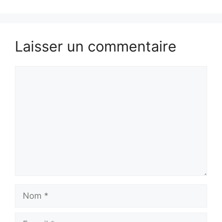
Laisser un commentaire
Commentaire
Nom
E-