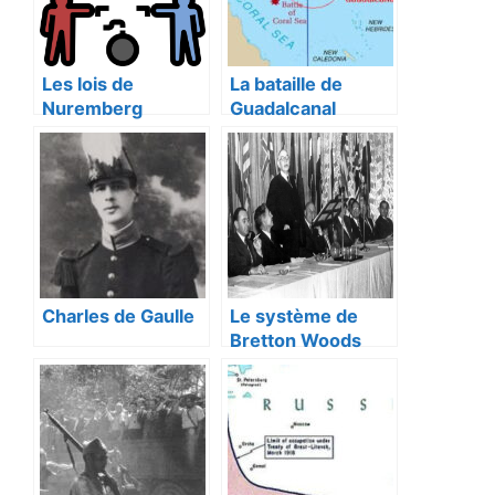
Les lois de
La bataille de
Nuremberg
Guadalcanal
Charles de Gaulle
Le système de
Bretton Woods