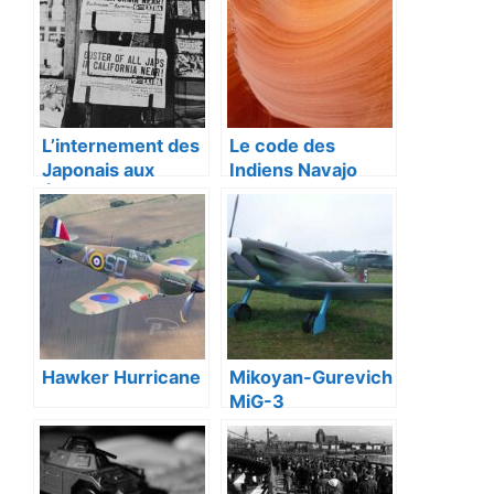
L’internement des
Le code des
Japonais aux
Indiens Navajo
États-Unis.
dans la Seconde
Guerre mondiale
Hawker Hurricane
Mikoyan-Gurevich
MiG-3