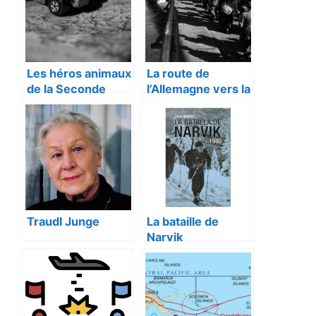
Les héros animaux
La route de
de la Seconde
l’Allemagne vers la
Guerre mondiale
Seconde Guerre
mondiale
Traudl Junge
La bataille de
Narvik