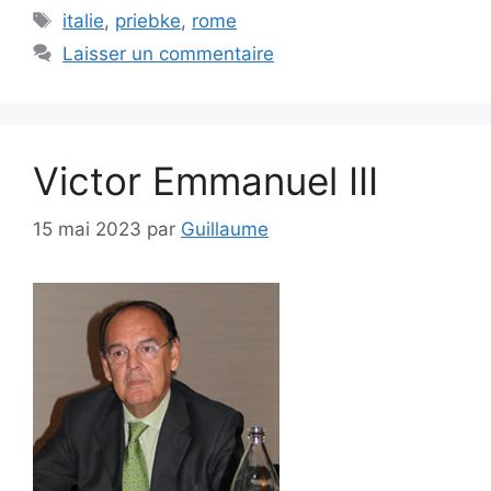
Étiquettes
italie
,
priebke
,
rome
Laisser un commentaire
Victor Emmanuel III
15 mai 2023
par
Guillaume