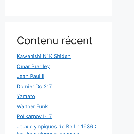
Contenu récent
Kawanishi N1K Shiden
Omar Bradley
Jean Paul II
Dornier Do 217
Yamato
Walther Funk
Polikarpov I-17
Jeux olympiques de Berlin 1936 :
les Jeux olympiques nazis