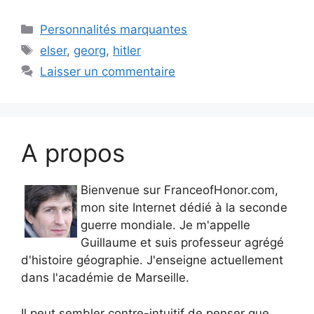
Catégories
Personnalités marquantes
Étiquettes
elser
,
georg
,
hitler
Laisser un commentaire
A propos
Bienvenue sur FranceofHonor.com,
mon site Internet dédié à la seconde
guerre mondiale. Je m'appelle
Guillaume et suis professeur agrégé
d'histoire géographie. J'enseigne actuellement
dans l'académie de Marseille.
Il peut sembler contre-intuitif de penser que